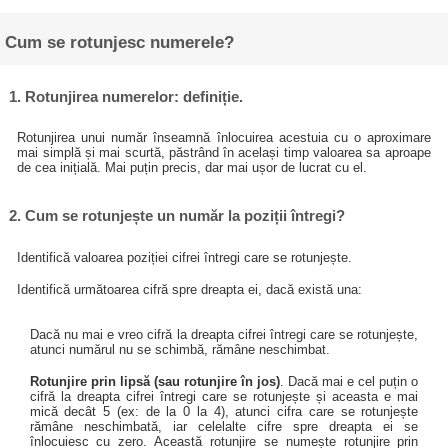
Cum se rotunjesc numerele?
1. Rotunjirea numerelor: definiție.
Rotunjirea unui număr înseamnă înlocuirea acestuia cu o aproximare
mai simplă și mai scurtă, păstrând în același timp valoarea sa aproape
de cea inițială. Mai puțin precis, dar mai ușor de lucrat cu el.
2. Cum se rotunjește un număr la poziții întregi?
Identifică valoarea poziției cifrei întregi care se rotunjește.
Identifică următoarea cifră spre dreapta ei, dacă există una:
Dacă nu mai e vreo cifră la dreapta cifrei întregi care se rotunjește,
atunci numărul nu se schimbă, rămâne neschimbat.
Rotunjire prin lipsă (sau rotunjire în jos)
. Dacă mai e cel puțin o
cifră la dreapta cifrei întregi care se rotunjește și aceasta e mai
mică decât 5 (ex: de la 0 la 4), atunci cifra care se rotunjește
rămâne neschimbată, iar celelalte cifre spre dreapta ei se
înlocuiesc cu zero. Această rotunjire se numește rotunjire prin