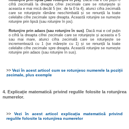
cifră zecimală la dreapta cifrei zecimale care se rotunjește și
aceasta e mai mică decât 5 (ex: de la 0 la 4), atunci cifra zecimală
care se rotunjește rămâne neschimbată și se renunță la toate
celelalte cifre zecimale spre dreapta. Această rotunjire se numește
rotunjire prin lipsă (sau rotunjire în jos).
Rotunjire prin adaos (sau rotunjire în sus)
. Dacă mai e cel puțin
o cifră la dreapta cifrei zecimale care se rotunjește și aceasta e 5
sau mai mare, atunci cifra zecimală care se rotunjește se
incrementează cu 1 (se mărește cu 1) și se renunță la toate
celelalte cifre zecimale spre dreapta. Această rotunjire se numește
rotunjire prin adaos (sau rotunjire în sus).
>>
Vezi în acest articol cum se rotunjesc numerele la poziții
zecimale, plus exemple
4. Explicație matematică privind regulile folosite la rotunjirea
numerelor.
>>
Vezi în acest articol explicația matematică privind
regulile folosite la rotunjirea numerelor