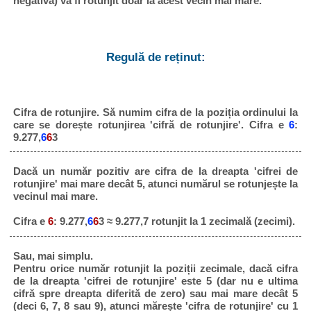
negativă) va fi rotunjit doar la acest vecin mai mare.
Regulă de reținut:
Cifra de rotunjire. Să numim cifra de la poziția ordinului la
care se dorește rotunjirea 'cifră de rotunjire'. Cifra e
6
:
9.277,
6
6
3
Dacă un număr pozitiv are cifra de la dreapta 'cifrei de
rotunjire' mai mare decât 5, atunci numărul se rotunjește la
vecinul mai mare.
Cifra e
6
: 9.277,
6
6
3 ≈ 9.277,7 rotunjit la 1 zecimală (zecimi).
Sau, mai simplu.
Pentru orice număr rotunjit la poziții zecimale, dacă cifra
de la dreapta 'cifrei de rotunjire' este 5 (dar nu e ultima
cifră spre dreapta diferită de zero) sau mai mare decât 5
(deci 6, 7, 8 sau 9), atunci mărește 'cifra de rotunjire' cu 1