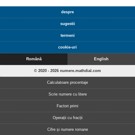
despre
sugestii
termeni
cookie-uri
Română
English
© 2020 - 2026 numere.mathdial.com
Calculatoare procentaje
Scrie numere cu litere
Factori primi
Operații cu fracții
Cifre și numere romane