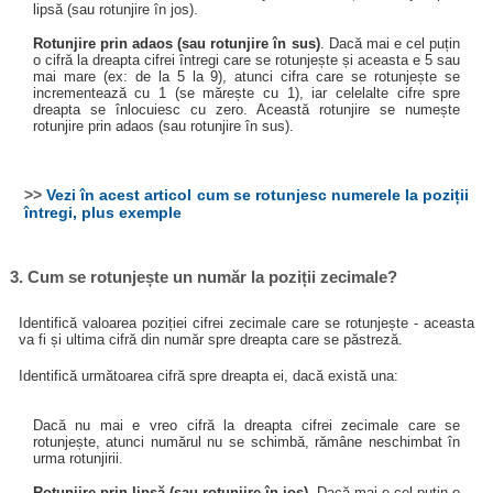
lipsă (sau rotunjire în jos).
Rotunjire prin adaos (sau rotunjire în sus)
. Dacă mai e cel puțin
o cifră la dreapta cifrei întregi care se rotunjește și aceasta e 5 sau
mai mare (ex: de la 5 la 9), atunci cifra care se rotunjește se
incrementează cu 1 (se mărește cu 1), iar celelalte cifre spre
dreapta se înlocuiesc cu zero. Această rotunjire se numește
rotunjire prin adaos (sau rotunjire în sus).
>>
Vezi în acest articol cum se rotunjesc numerele la poziții
întregi, plus exemple
3. Cum se rotunjește un număr la poziții zecimale?
Identifică valoarea poziției cifrei zecimale care se rotunjește - aceasta
va fi și ultima cifră din număr spre dreapta care se păstreză.
Identifică următoarea cifră spre dreapta ei, dacă există una:
Dacă nu mai e vreo cifră la dreapta cifrei zecimale care se
rotunjește, atunci numărul nu se schimbă, rămâne neschimbat în
urma rotunjirii.
Rotunjire prin lipsă (sau rotunjire în jos)
. Dacă mai e cel puțin o