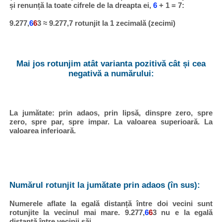
și renunță la toate cifrele de la dreapta ei,
6
+ 1 = 7:
9.277,
6
6
3 ≈ 9.277,7 rotunjit la 1 zecimală (zecimi)
Mai jos rotunjim atât varianta pozitivă cât și cea
negativă a numărului:
La jumătate: prin adaos, prin lipsă, dinspre zero, spre
zero, spre par, spre impar. La valoarea superioară. La
valoarea inferioară.
Numărul rotunjit la jumătate prin adaos (în sus):
Numerele aflate la egală distanță între doi vecini sunt
rotunjite la vecinul mai mare. 9.277,
6
6
3 nu e la egală
distanță între vecinii săi.