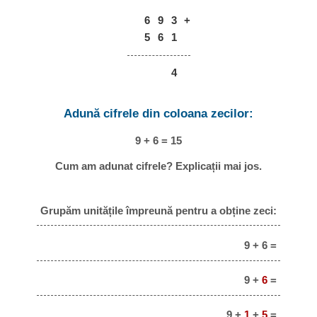
6
9
3
+
5
6
1
4
Adună cifrele din coloana zecilor:
9 + 6 = 15
Cum am adunat cifrele? Explicații mai jos.
Grupăm unitățile împreună pentru a obține zeci:
9 + 6 =
9 +
6
=
9 +
1
+
5
=