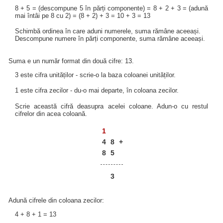
8 + 5 = (descompune 5 în părți componente) = 8 + 2 + 3 = (adună
mai întâi pe 8 cu 2) = (8 + 2) + 3 = 10 + 3 = 13
Schimbă ordinea în care aduni numerele, suma rămâne aceeași.
Descompune numere în părți componente, suma rămâne aceeași.
Suma e un număr format din două cifre: 13.
3 este cifra unităților - scrie-o la baza coloanei unităților.
1 este cifra zecilor - du-o mai departe, în coloana zecilor.
Scrie această cifră deasupra acelei coloane. Adun-o cu restul
cifrelor din acea coloană.
1
4
8
+
8
5
3
Adună cifrele din coloana zecilor:
4 + 8 + 1 = 13