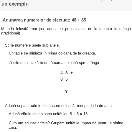
un exemplu
Adunarea numerelor de efectuat: 48 + 85
Metoda folosită mai jos: adunarea pe coloane, de la dreapta la stânga
(tradițional)
Scrie numerele unele sub altele.
Unitățile se aliniază în prima coloană de la dreapta.
Zecile se aliniază în următoarea coloană spre stânga.
4
8
+
8
5
?
Adună separat cifrele din fiecare coloană; începe de la dreapta
Adună cifrele din coloana unităților: 8 + 5 = 13
Cum am adunat cifrele? Grupăm unitățile împreună pentru a obține
zeci: