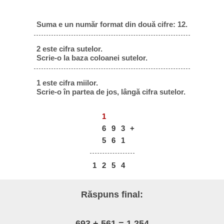
Suma e un număr format din două cifre: 12.
2 este cifra sutelor.
Scrie-o la baza coloanei sutelor.
1 este cifra miilor.
Scrie-o în partea de jos, lângă cifra sutelor.
1
6
9
3
+
5
6
1
1
2
5
4
Răspuns final:
693 + 561 = 1.254