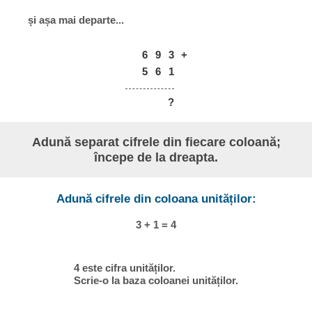
și așa mai departe...
6
9
3
+
5
6
1
?
Adună separat cifrele din fiecare coloană;
începe de la dreapta.
Adună cifrele din coloana unităților:
3 + 1 = 4
4 este cifra unităților.
Scrie-o la baza coloanei unităților.