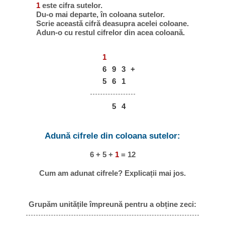
1
este cifra sutelor.
Du-o mai departe, în coloana sutelor.
Scrie această cifră deasupra acelei coloane.
Adun-o cu restul cifrelor din acea coloană.
1
6
9
3
+
5
6
1
5
4
Adună cifrele din coloana sutelor:
6 + 5 +
1
= 12
Cum am adunat cifrele? Explicații mai jos.
Grupăm unitățile împreună pentru a obține zeci: