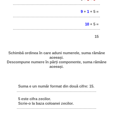
9
+
1
+ 5 =
10
+ 5 =
15
Schimbă ordinea în care aduni numerele, suma rămâne
aceeași.
Descompune numere în părți componente, suma rămâne
aceeași.
Suma e un număr format din două cifre: 15.
5 este cifra zecilor.
Scrie-o la baza coloanei zecilor.