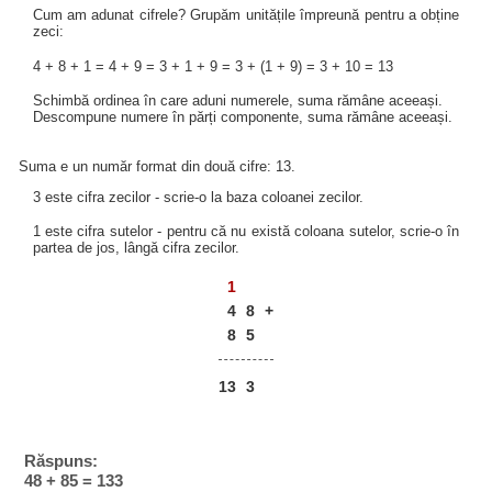
Cum am adunat cifrele? Grupăm unitățile împreună pentru a obține
zeci:
4 + 8 + 1 = 4 + 9 = 3 + 1 + 9 = 3 + (1 + 9) = 3 + 10 = 13
Schimbă ordinea în care aduni numerele, suma rămâne aceeași.
Descompune numere în părți componente, suma rămâne aceeași.
Suma e un număr format din două cifre: 13.
3 este cifra zecilor - scrie-o la baza coloanei zecilor.
1 este cifra sutelor - pentru că nu există coloana sutelor, scrie-o în
partea de jos, lângă cifra zecilor.
1
4
8
+
8
5
13
3
Răspuns:
48 + 85 = 133