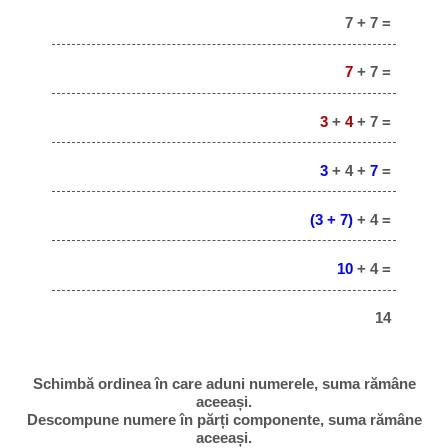
7 + 7 =
7
+ 7 =
3
+
4
+ 7 =
3
+ 4 +
7
=
(3 + 7)
+ 4 =
10
+ 4 =
14
Schimbă ordinea în care aduni numerele, suma rămâne
aceeași.
Descompune numere în părți componente, suma rămâne
aceeași.