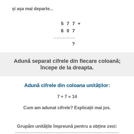
și așa mai departe...
5
7
7
+
6
0
7
?
Adună separat cifrele din fiecare coloană;
începe de la dreapta.
Adună cifrele din coloana unităților:
7 + 7 = 14
Cum am adunat cifrele? Explicații mai jos.
Grupăm unitățile împreună pentru a obține zeci: