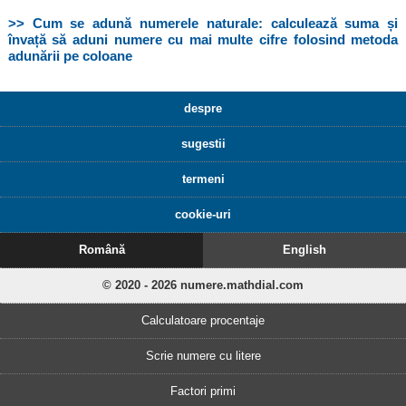
>> Cum se adună numerele naturale: calculează suma și
învață să aduni numere cu mai multe cifre folosind metoda
adunării pe coloane
despre
sugestii
termeni
cookie-uri
Română
English
© 2020 - 2026 numere.mathdial.com
Calculatoare procentaje
Scrie numere cu litere
Factori primi