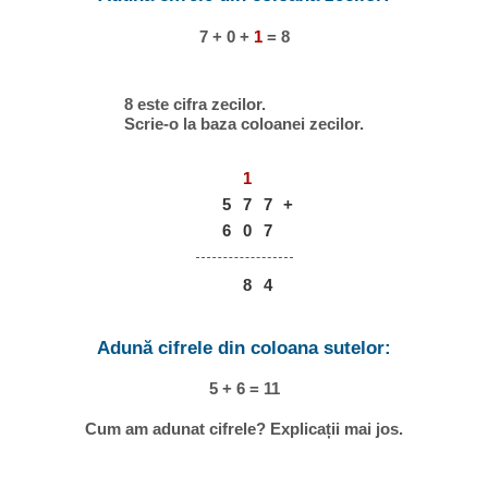
7 + 0 +
1
= 8
8 este cifra zecilor.
Scrie-o la baza coloanei zecilor.
1
5
7
7
+
6
0
7
8
4
Adună cifrele din coloana sutelor:
5 + 6 = 11
Cum am adunat cifrele? Explicații mai jos.