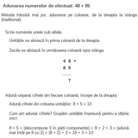
Adunarea numerelor de efectuat: 48 + 85
Metoda folosită mai jos: adunarea pe coloane, de la dreapta la stânga
(tradițional)
Scrie numerele unele sub altele.
Unitățile se aliniază în prima coloană de la dreapta.
Zecile se aliniază în următoarea coloană spre stânga.
4
8
+
8
5
?
Adună separat cifrele din fiecare coloană; începe de la dreapta
Adună cifrele din coloana unităților: 8 + 5 = 13
Cum am adunat cifrele? Grupăm unitățile împreună pentru a obține
zeci:
8 + 5 = (descompune 5 în părți componente) = 8 + 2 + 3 = (adună
mai întâi pe 8 cu 2) = (8 + 2) + 3 = 10 + 3 = 13