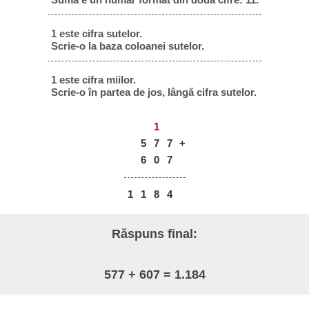
1 este cifra sutelor.
Scrie-o la baza coloanei sutelor.
1 este cifra miilor.
Scrie-o în partea de jos, lângă cifra sutelor.
1
5
7
7
+
6
0
7
1
1
8
4
Răspuns final:
577 + 607 = 1.184