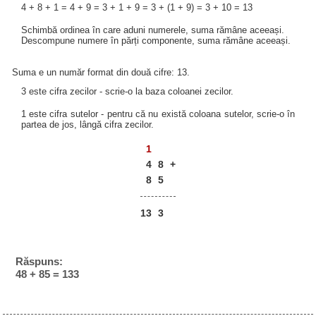
4 + 8 + 1 = 4 + 9 = 3 + 1 + 9 = 3 + (1 + 9) = 3 + 10 = 13
Schimbă ordinea în care aduni numerele, suma rămâne aceeași.
Descompune numere în părți componente, suma rămâne aceeași.
Suma e un număr format din două cifre: 13.
3 este cifra zecilor - scrie-o la baza coloanei zecilor.
1 este cifra sutelor - pentru că nu există coloana sutelor, scrie-o în
partea de jos, lângă cifra zecilor.
1
4
8
+
8
5
13
3
Răspuns:
48 + 85 = 133