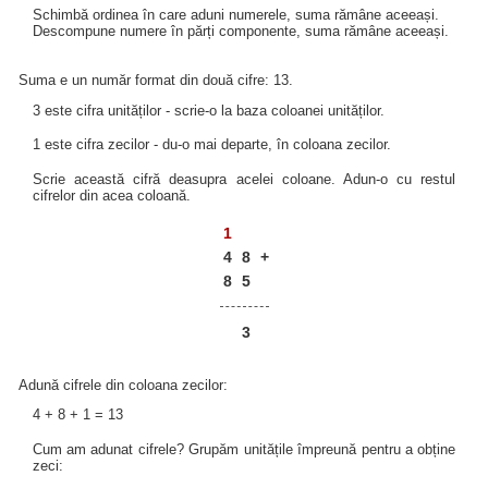
Schimbă ordinea în care aduni numerele, suma rămâne aceeași.
Descompune numere în părți componente, suma rămâne aceeași.
Suma e un număr format din două cifre: 13.
3 este cifra unităților - scrie-o la baza coloanei unităților.
1 este cifra zecilor - du-o mai departe, în coloana zecilor.
Scrie această cifră deasupra acelei coloane. Adun-o cu restul
cifrelor din acea coloană.
1
4
8
+
8
5
3
Adună cifrele din coloana zecilor:
4 + 8 + 1 = 13
Cum am adunat cifrele? Grupăm unitățile împreună pentru a obține
zeci: