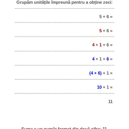
Grupăm unitățile împreună pentru a obține zeci:
5 + 6 =
5
+ 6 =
4
+
1
+ 6 =
4
+ 1 +
6
=
(4 + 6)
+ 1 =
10
+ 1 =
11
Suma e un număr format din două cifre: 11.