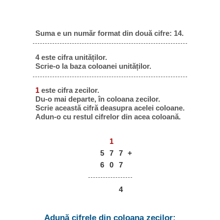
Suma e un număr format din două cifre: 14.
4 este cifra unităților.
Scrie-o la baza coloanei unităților.
1
este cifra zecilor.
Du-o mai departe, în coloana zecilor.
Scrie această cifră deasupra acelei coloane.
Adun-o cu restul cifrelor din acea coloană.
1
5
7
7
+
6
0
7
4
Adună cifrele din coloana zecilor: