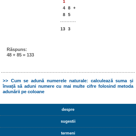
1
4
8
+
8
5
13
3
Răspuns:
48 + 85 = 133
>> Cum se adună numerele naturale: calculează suma și
învață să aduni numere cu mai multe cifre folosind metoda
adunării pe coloane
despre
sugestii
termeni