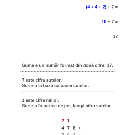
(4 + 4 + 2)
+ 7 =
10
+ 7 =
17
Suma e un număr format din două cifre: 17.
7 este cifra sutelor.
Scrie-o la baza coloanei sutelor.
1 este cifra miilor.
Scrie-o în partea de jos, lângă cifra sutelor.
2
1
4
7
8
+