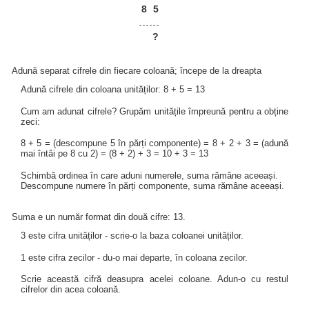
8
5
?
Adună separat cifrele din fiecare coloană; începe de la dreapta
Adună cifrele din coloana unităților: 8 + 5 = 13
Cum am adunat cifrele? Grupăm unitățile împreună pentru a obține
zeci:
8 + 5 = (descompune 5 în părți componente) = 8 + 2 + 3 = (adună
mai întâi pe 8 cu 2) = (8 + 2) + 3 = 10 + 3 = 13
Schimbă ordinea în care aduni numerele, suma rămâne aceeași.
Descompune numere în părți componente, suma rămâne aceeași.
Suma e un număr format din două cifre: 13.
3 este cifra unităților - scrie-o la baza coloanei unităților.
1 este cifra zecilor - du-o mai departe, în coloana zecilor.
Scrie această cifră deasupra acelei coloane. Adun-o cu restul
cifrelor din acea coloană.