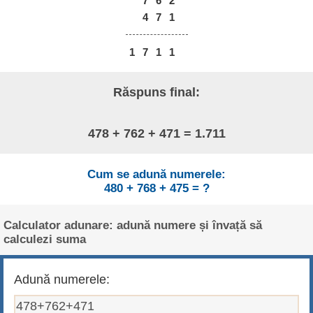
7
6
2
4
7
1
1
7
1
1
Răspuns final:
478 + 762 + 471 = 1.711
Cum se adună numerele:
480 + 768 + 475 = ?
Calculator adunare: adună numere și învață să
calculezi suma
Adună numerele: