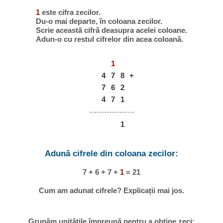
1
este cifra zecilor.
Du-o mai departe, în coloana zecilor.
Scrie această cifră deasupra acelei coloane.
Adun-o cu restul cifrelor din acea coloană.
1
4
7
8
+
7
6
2
4
7
1
1
Adună cifrele din coloana zecilor:
7 + 6 + 7 +
1
= 21
Cum am adunat cifrele? Explicații mai jos.
Grupăm unitățile împreună pentru a obține zeci: