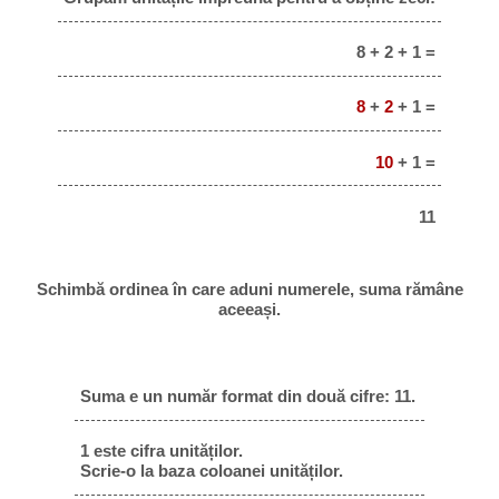
8 + 2 + 1 =
8
+
2
+ 1 =
10
+ 1 =
11
Schimbă ordinea în care aduni numerele, suma rămâne
aceeași.
Suma e un număr format din două cifre: 11.
1 este cifra unităților.
Scrie-o la baza coloanei unităților.