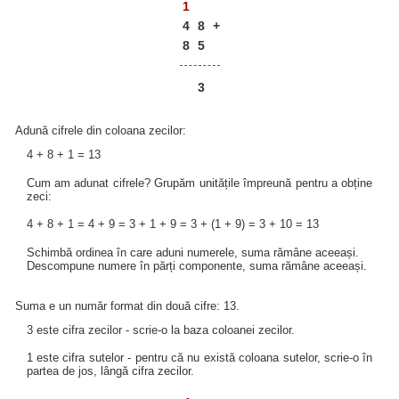
1
4
8
+
8
5
3
Adună cifrele din coloana zecilor:
4 + 8 + 1 = 13
Cum am adunat cifrele? Grupăm unitățile împreună pentru a obține
zeci:
4 + 8 + 1 = 4 + 9 = 3 + 1 + 9 = 3 + (1 + 9) = 3 + 10 = 13
Schimbă ordinea în care aduni numerele, suma rămâne aceeași.
Descompune numere în părți componente, suma rămâne aceeași.
Suma e un număr format din două cifre: 13.
3 este cifra zecilor - scrie-o la baza coloanei zecilor.
1 este cifra sutelor - pentru că nu există coloana sutelor, scrie-o în
partea de jos, lângă cifra zecilor.