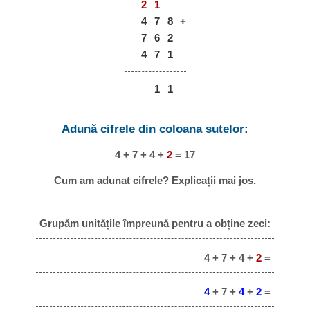
2
1
4
7
8
+
7
6
2
4
7
1
1
1
Adună cifrele din coloana sutelor:
4 + 7 + 4 +
2
= 17
Cum am adunat cifrele? Explicații mai jos.
Grupăm unitățile împreună pentru a obține zeci:
4 + 7 + 4 +
2
=
4
+ 7 +
4
+
2
=