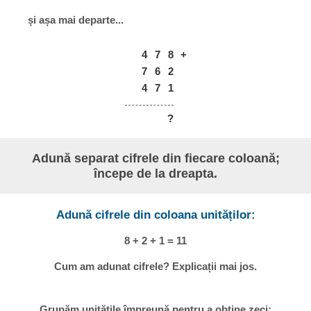
și așa mai departe...
4
7
8
+
7
6
2
4
7
1
?
Adună separat cifrele din fiecare coloană;
începe de la dreapta.
Adună cifrele din coloana unităților:
8 + 2 + 1 = 11
Cum am adunat cifrele? Explicații mai jos.
Grupăm unitățile împreună pentru a obține zeci: