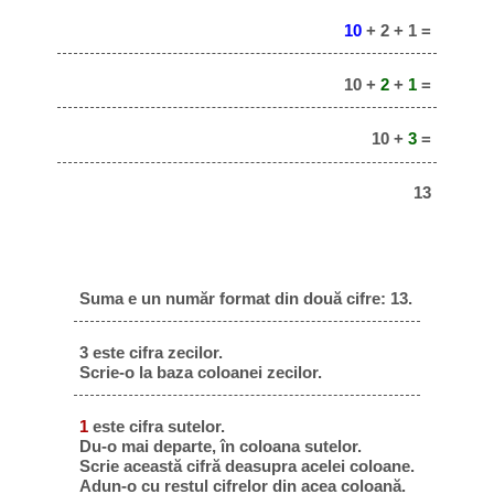
10
+ 2 + 1 =
10 +
2
+
1
=
10 +
3
=
13
Suma e un număr format din două cifre: 13.
3 este cifra zecilor.
Scrie-o la baza coloanei zecilor.
1
este cifra sutelor.
Du-o mai departe, în coloana sutelor.
Scrie această cifră deasupra acelei coloane.
Adun-o cu restul cifrelor din acea coloană.