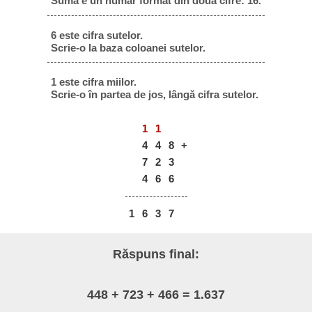
Suma e un număr format din două cifre: 16.
6 este cifra sutelor.
Scrie-o la baza coloanei sutelor.
1 este cifra miilor.
Scrie-o în partea de jos, lângă cifra sutelor.
1
1
4
4
8
+
7
2
3
4
6
6
1
6
3
7
Răspuns final:
448 + 723 + 466 = 1.637