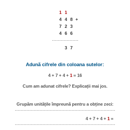
1
1
4
4
8
+
7
2
3
4
6
6
3
7
Adună cifrele din coloana sutelor:
4 + 7 + 4 +
1
= 16
Cum am adunat cifrele? Explicații mai jos.
Grupăm unitățile împreună pentru a obține zeci:
4 + 7 + 4 +
1
=