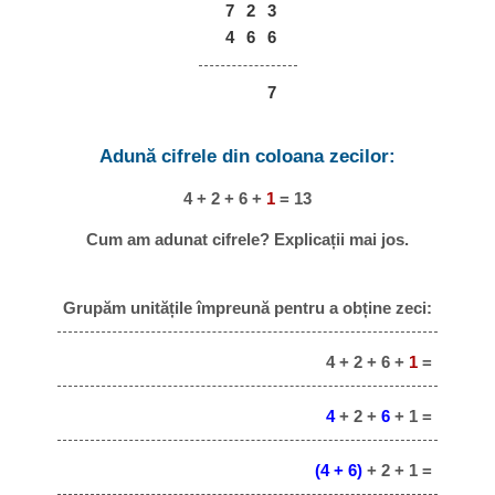
7
2
3
4
6
6
7
Adună cifrele din coloana zecilor:
4 + 2 + 6 +
1
= 13
Cum am adunat cifrele? Explicații mai jos.
Grupăm unitățile împreună pentru a obține zeci:
4 + 2 + 6 +
1
=
4
+ 2 +
6
+ 1 =
(4 + 6)
+ 2 + 1 =