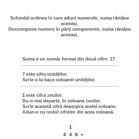
Schimbă ordinea în care aduni numerele, suma rămâne
aceeași.
Descompune numere în părți componente, suma rămâne
aceeași.
Suma e un număr format din două cifre: 17.
7 este cifra unităților.
Scrie-o la baza coloanei unităților.
1
este cifra zecilor.
Du-o mai departe, în coloana zecilor.
Scrie această cifră deasupra acelei coloane.
Adun-o cu restul cifrelor din acea coloană.
1
4
4
8
+