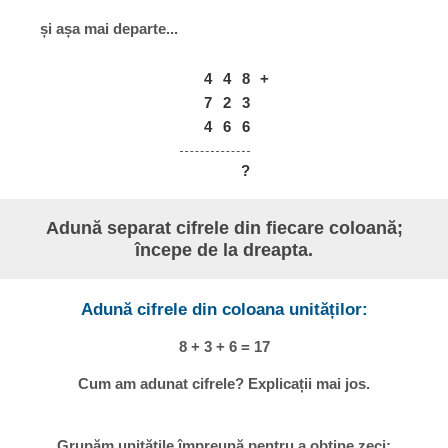
și așa mai departe...
4
4
8
+
7
2
3
4
6
6
?
Adună separat cifrele din fiecare coloană;
începe de la dreapta.
Adună cifrele din coloana unităților:
8 + 3 + 6 = 17
Cum am adunat cifrele? Explicații mai jos.
Grupăm unitățile împreună pentru a obține zeci: