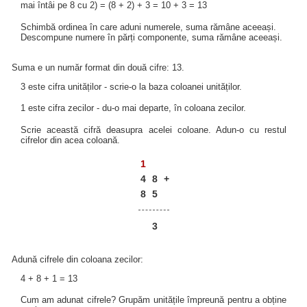
mai întâi pe 8 cu 2) = (8 + 2) + 3 = 10 + 3 = 13
Schimbă ordinea în care aduni numerele, suma rămâne aceeași.
Descompune numere în părți componente, suma rămâne aceeași.
Suma e un număr format din două cifre: 13.
3 este cifra unităților - scrie-o la baza coloanei unităților.
1 este cifra zecilor - du-o mai departe, în coloana zecilor.
Scrie această cifră deasupra acelei coloane. Adun-o cu restul
cifrelor din acea coloană.
1
4
8
+
8
5
3
Adună cifrele din coloana zecilor:
4 + 8 + 1 = 13
Cum am adunat cifrele? Grupăm unitățile împreună pentru a obține