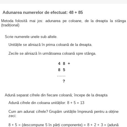
Adunarea numerelor de efectuat: 48 + 85
Metoda folosită mai jos: adunarea pe coloane, de la dreapta la stânga
(tradițional)
Scrie numerele unele sub altele.
Unitățile se aliniază în prima coloană de la dreapta.
Zecile se aliniază în următoarea coloană spre stânga.
4
8
+
8
5
?
Adună separat cifrele din fiecare coloană; începe de la dreapta
Adună cifrele din coloana unităților: 8 + 5 = 13
Cum am adunat cifrele? Grupăm unitățile împreună pentru a obține
zeci:
8 + 5 = (descompune 5 în părți componente) = 8 + 2 + 3 = (adună