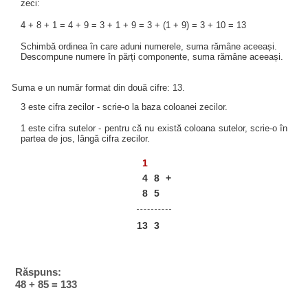
zeci:
4 + 8 + 1 = 4 + 9 = 3 + 1 + 9 = 3 + (1 + 9) = 3 + 10 = 13
Schimbă ordinea în care aduni numerele, suma rămâne aceeași.
Descompune numere în părți componente, suma rămâne aceeași.
Suma e un număr format din două cifre: 13.
3 este cifra zecilor - scrie-o la baza coloanei zecilor.
1 este cifra sutelor - pentru că nu există coloana sutelor, scrie-o în
partea de jos, lângă cifra zecilor.
1
4
8
+
8
5
13
3
Răspuns:
48 + 85 = 133