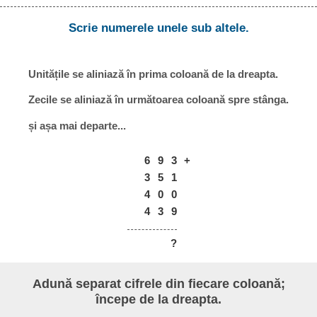
Scrie numerele unele sub altele.
Unitățile se aliniază în prima coloană de la dreapta.
Zecile se aliniază în următoarea coloană spre stânga.
și așa mai departe...
6
9
3
+
3
5
1
4
0
0
4
3
9
?
Adună separat cifrele din fiecare coloană;
începe de la dreapta.