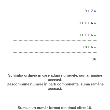
9 +
7
=
9 +
1
+
6
=
9
+
1
+ 6 =
10
+ 6 =
16
Schimbă ordinea în care aduni numerele, suma rămâne
aceeași.
Descompune numere în părți componente, suma rămâne
aceeași.
Suma e un număr format din două cifre: 16.