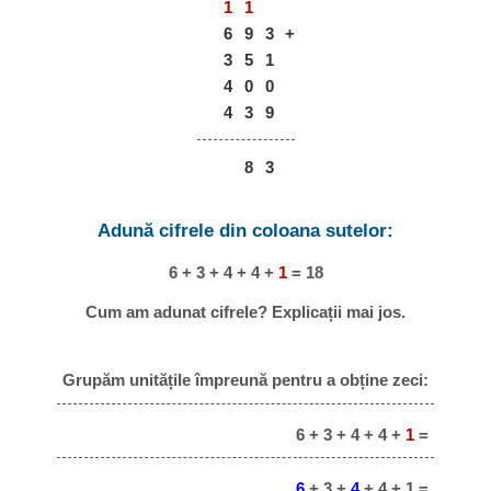
1
1
6
9
3
+
3
5
1
4
0
0
4
3
9
8
3
Adună cifrele din coloana sutelor:
6 + 3 + 4 + 4 +
1
= 18
Cum am adunat cifrele? Explicații mai jos.
Grupăm unitățile împreună pentru a obține zeci:
6 + 3 + 4 + 4 +
1
=
6
+ 3 +
4
+ 4 + 1 =