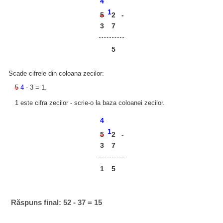
4
1
2
5
-
3
7
5
Scade cifrele din coloana zecilor:
5
4
- 3 = 1.
1 este cifra zecilor - scrie-o la baza coloanei zecilor.
4
1
2
5
-
3
7
1
5
Răspuns final: 52 - 37 = 15