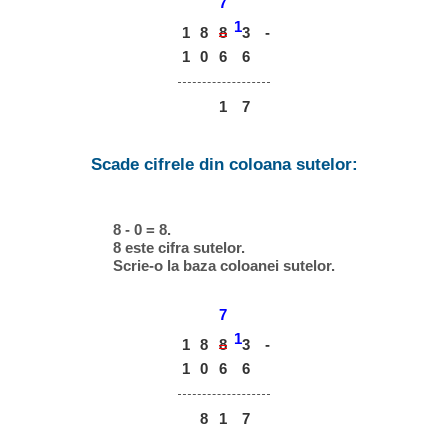
7
1
1
8
8
-
3
1
0
6
6
1
7
Scade cifrele din coloana sutelor:
8 - 0 = 8.
8 este cifra sutelor.
Scrie-o la baza coloanei sutelor.
7
1
1
8
8
-
3
1
0
6
6
8
1
7