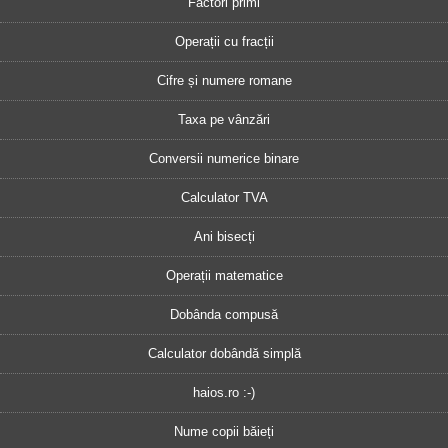
Factori primi
Operații cu fracții
Cifre și numere romane
Taxa pe vânzări
Conversii numerice binare
Calculator TVA
Ani bisecți
Operații matematice
Dobânda compusă
Calculator dobândă simplă
haios.ro :-)
Nume copii băieți