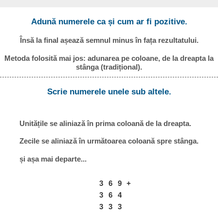
Adună numerele ca și cum ar fi pozitive.
Însă la final așează semnul minus în fața rezultatului.
Metoda folosită mai jos: adunarea pe coloane, de la dreapta la
stânga (tradițional).
Scrie numerele unele sub altele.
Unitățile se aliniază în prima coloană de la dreapta.
Zecile se aliniază în următoarea coloană spre stânga.
și așa mai departe...
3
6
9
+
3
6
4
3
3
3