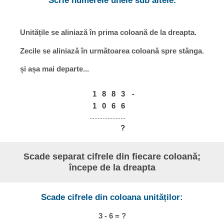
Scrie numerele unele sub altele.
Unitățile se aliniază în prima coloană de la dreapta.
Zecile se aliniază în următoarea coloană spre stânga.
și așa mai departe...
1
8
8
3
-
1
0
6
6
?
Scade separat cifrele din fiecare coloană;
începe de la dreapta
Scade cifrele din coloana unităților:
3 - 6 = ?