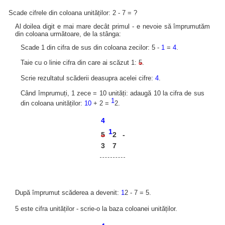
Scade cifrele din coloana unităților: 2 - 7 = ?
Al doilea digit e mai mare decât primul - e nevoie să împrumutăm
din coloana următoare, de la stânga:
Scade 1 din cifra de sus din coloana zecilor: 5 -
1
=
4
.
Taie cu o linie cifra din care ai scăzut 1:
5
.
Scrie rezultatul scăderii deasupra acelei cifre:
4
.
Când împrumuți, 1 zece = 10 unități: adaugă 10 la cifra de sus
1
din coloana unităților:
10
+ 2 =
2.
4
1
2
5
-
3
7
După împrumut scăderea a devenit:
1
2 - 7 = 5.
5 este cifra unităților - scrie-o la baza coloanei unităților.