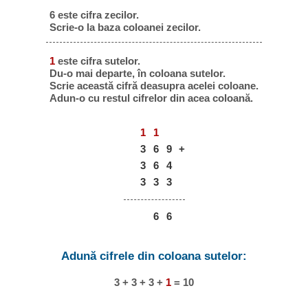
6 este cifra zecilor.
Scrie-o la baza coloanei zecilor.
1
este cifra sutelor.
Du-o mai departe, în coloana sutelor.
Scrie această cifră deasupra acelei coloane.
Adun-o cu restul cifrelor din acea coloană.
1
1
3
6
9
+
3
6
4
3
3
3
6
6
Adună cifrele din coloana sutelor:
3 + 3 + 3 +
1
= 10