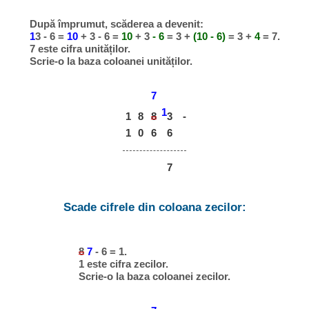
După împrumut, scăderea a devenit:
1
3 - 6 =
10
+ 3 - 6 =
10
+ 3
- 6
= 3 +
(10 - 6)
= 3 +
4
= 7.
7 este cifra unităților.
Scrie-o la baza coloanei unităților.
7
1
1
8
8
-
3
1
0
6
6
7
Scade cifrele din coloana zecilor:
8
7
- 6 = 1.
1 este cifra zecilor.
Scrie-o la baza coloanei zecilor.