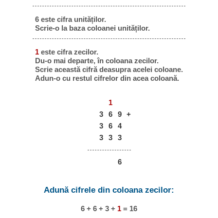
6 este cifra unităților.
Scrie-o la baza coloanei unităților.
1
este cifra zecilor.
Du-o mai departe, în coloana zecilor.
Scrie această cifră deasupra acelei coloane.
Adun-o cu restul cifrelor din acea coloană.
1
3
6
9
+
3
6
4
3
3
3
6
Adună cifrele din coloana zecilor:
6 + 6 + 3 +
1
= 16