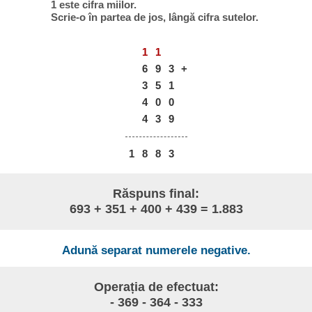
1 este cifra miilor.
Scrie-o în partea de jos, lângă cifra sutelor.
1
1
6
9
3
+
3
5
1
4
0
0
4
3
9
1
8
8
3
Răspuns final:
693 + 351 + 400 + 439 = 1.883
Adună separat numerele negative.
Operația de efectuat:
- 369 - 364 - 333