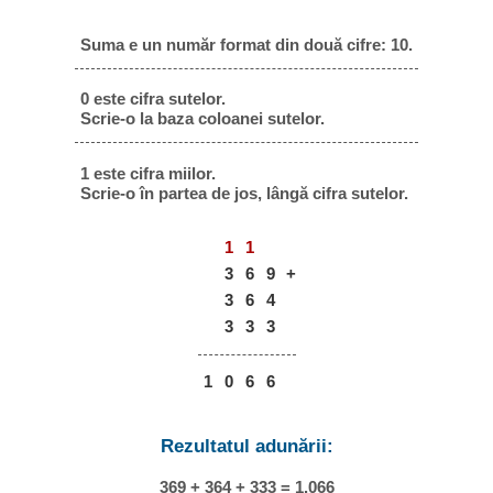
Suma e un număr format din două cifre: 10.
0 este cifra sutelor.
Scrie-o la baza coloanei sutelor.
1 este cifra miilor.
Scrie-o în partea de jos, lângă cifra sutelor.
1
1
3
6
9
+
3
6
4
3
3
3
1
0
6
6
Rezultatul adunării:
369 + 364 + 333 = 1.066