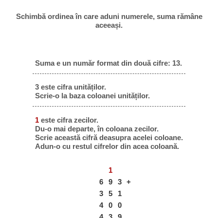
Schimbă ordinea în care aduni numerele, suma rămâne
aceeași.
Suma e un număr format din două cifre: 13.
3 este cifra unităților.
Scrie-o la baza coloanei unităților.
1
este cifra zecilor.
Du-o mai departe, în coloana zecilor.
Scrie această cifră deasupra acelei coloane.
Adun-o cu restul cifrelor din acea coloană.
1
6
9
3
+
3
5
1
4
0
0
4
3
9