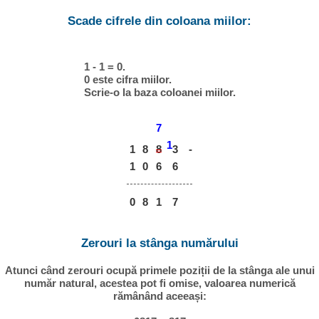
Scade cifrele din coloana miilor:
1 - 1 = 0.
0 este cifra miilor.
Scrie-o la baza coloanei miilor.
7
1
1
8
8
-
3
1
0
6
6
0
8
1
7
Zerouri la stânga numărului
Atunci când zerouri ocupă primele poziții de la stânga ale unui
număr natural, acestea pot fi omise, valoarea numerică
rămânând aceeași: