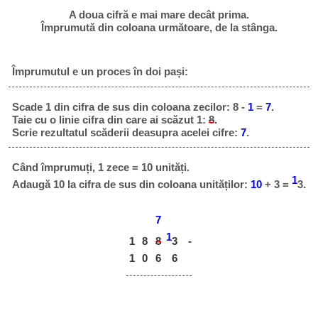
A doua cifră e mai mare decât prima.
Împrumută din coloana următoare, de la stânga.
Împrumutul e un proces în doi pași:
Scade 1 din cifra de sus din coloana zecilor: 8 -
1
=
7
.
Taie cu o linie cifra din care ai scăzut 1:
8
.
Scrie rezultatul scăderii deasupra acelei cifre:
7
.
Când împrumuți, 1 zece = 10 unități.
1
Adaugă 10 la cifra de sus din coloana unităților:
10
+ 3 =
3.
7
1
1
8
8
-
3
1
0
6
6