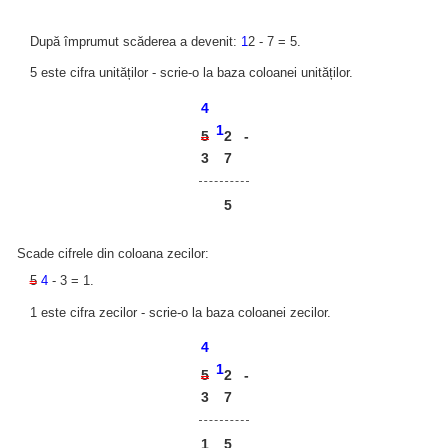
După împrumut scăderea a devenit:
1
2 - 7 = 5.
5 este cifra unităților - scrie-o la baza coloanei unităților.
4
1
2
5
-
3
7
5
Scade cifrele din coloana zecilor:
5
4
- 3 = 1.
1 este cifra zecilor - scrie-o la baza coloanei zecilor.
4
1
2
5
-
3
7
1
5