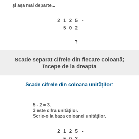
și așa mai departe...
2
1
2
5
-
5
0
2
?
Scade separat cifrele din fiecare coloană;
începe de la dreapta
Scade cifrele din coloana unităților:
5 - 2 = 3.
3 este cifra unităților.
Scrie-o la baza coloanei unităților.
2
1
2
5
-
5
0
2