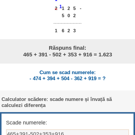
1
2
2
5
-
1
5
0
2
1
6
2
3
Răspuns final:
465 + 391 - 502 + 353 + 916 = 1.623
Cum se scad numerele:
- 474 + 394 + 504 - 362 + 919 = ?
Calculator scădere: scade numere și învață să
calculezi diferența
Scade numerele: