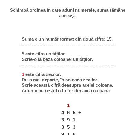
Schimbă ordinea în care aduni numerele, suma rămâne
aceeași.
Suma e un număr format din două cifre: 15.
5 este cifra unităților.
Scrie-o la baza coloanei unităților.
1
este cifra zecilor.
Du-o mai departe, în coloana zecilor.
Scrie această cifră deasupra acelei coloane.
Adun-o cu restul cifrelor din acea coloană.
1
4
6
5
+
3
9
1
3
5
3
9
1
6