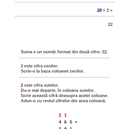
20
+ 2 =
22
Suma e un număr format din două cifre: 22.
2 este cifra zecilor.
Scrie-o la baza coloanei zecilor.
2
este cifra sutelor.
Du-o mai departe, în coloana sutelor.
Scrie această cifră deasupra acelei coloane.
Adun-o cu restul cifrelor din acea coloană.
2
1
4
6
5
+
3
9
1