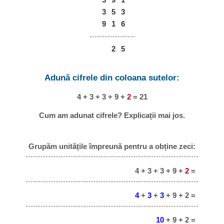
3
5
3
9
1
6
2
5
Adună cifrele din coloana sutelor:
4 + 3 + 3 + 9 +
2
= 21
Cum am adunat cifrele? Explicații mai jos.
Grupăm unitățile împreună pentru a obține zeci:
4 + 3 + 3 + 9 +
2
=
4
+
3
+
3
+ 9 + 2 =
10
+ 9 + 2 =