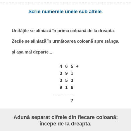
Scrie numerele unele sub altele.
Unitățile se aliniază în prima coloană de la dreapta.
Zecile se aliniază în următoarea coloană spre stânga.
și așa mai departe...
4
6
5
+
3
9
1
3
5
3
9
1
6
?
Adună separat cifrele din fiecare coloană;
începe de la dreapta.