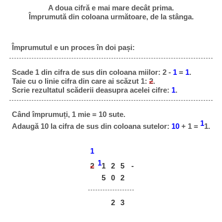
A doua cifră e mai mare decât prima.
Împrumută din coloana următoare, de la stânga.
Împrumutul e un proces în doi pași:
Scade 1 din cifra de sus din coloana miilor: 2 -
1
=
1
.
Taie cu o linie cifra din care ai scăzut 1:
2
.
Scrie rezultatul scăderii deasupra acelei cifre:
1
.
Când împrumuți, 1 mie = 10 sute.
1
Adaugă 10 la cifra de sus din coloana sutelor:
10
+ 1 =
1.
1
1
2
2
5
-
1
5
0
2
2
3