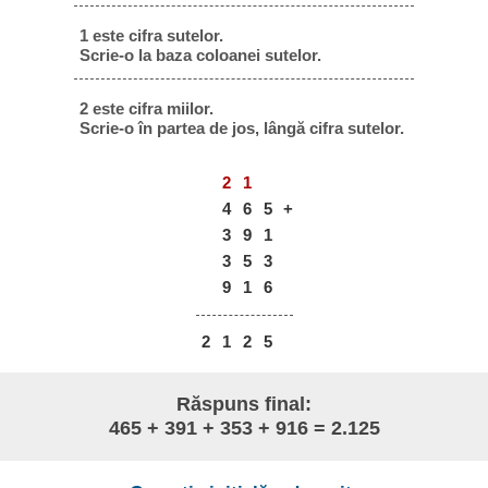
1 este cifra sutelor.
Scrie-o la baza coloanei sutelor.
2 este cifra miilor.
Scrie-o în partea de jos, lângă cifra sutelor.
2
1
4
6
5
+
3
9
1
3
5
3
9
1
6
2
1
2
5
Răspuns final:
465 + 391 + 353 + 916 = 2.125