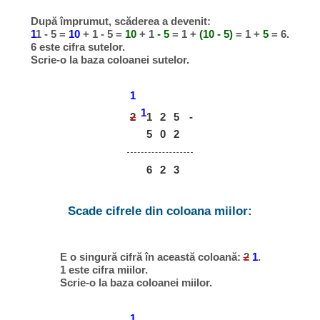
După împrumut, scăderea a devenit:
1
1 - 5 =
10
+ 1 - 5 =
10
+ 1
- 5
= 1 +
(10 - 5)
= 1 +
5
= 6.
6 este cifra sutelor.
Scrie-o la baza coloanei sutelor.
1
1
2
2
5
-
1
5
0
2
6
2
3
Scade cifrele din coloana miilor:
E o singură cifră în această coloană:
2
1
.
1 este cifra miilor.
Scrie-o la baza coloanei miilor.
1