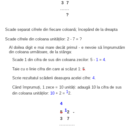
3
7
?
Scade separat cifrele din fiecare coloană; începând de la dreapta
Scade cifrele din coloana unităților: 2 - 7 = ?
Al doilea digit e mai mare decât primul - e nevoie să împrumutăm
din coloana următoare, de la stânga:
Scade 1 din cifra de sus din coloana zecilor: 5 -
1
=
4
.
Taie cu o linie cifra din care ai scăzut 1:
5
.
Scrie rezultatul scăderii deasupra acelei cifre:
4
.
Când împrumuți, 1 zece = 10 unități: adaugă 10 la cifra de sus
1
din coloana unităților:
10
+ 2 =
2.
4
1
2
5
-
3
7