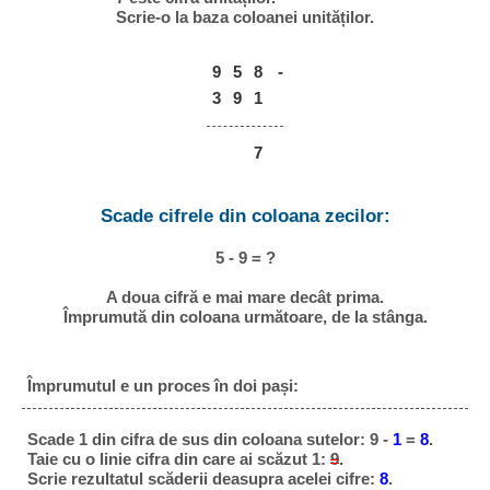
Scrie-o la baza coloanei unităților.
9
5
8
-
3
9
1
7
Scade cifrele din coloana zecilor:
5 - 9 = ?
A doua cifră e mai mare decât prima.
Împrumută din coloana următoare, de la stânga.
Împrumutul e un proces în doi pași:
Scade 1 din cifra de sus din coloana sutelor: 9 -
1
=
8
.
Taie cu o linie cifra din care ai scăzut 1:
9
.
Scrie rezultatul scăderii deasupra acelei cifre:
8
.