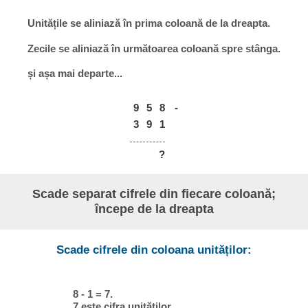
Unitățile se aliniază în prima coloană de la dreapta.
Zecile se aliniază în următoarea coloană spre stânga.
și așa mai departe...
9
5
8
-
3
9
1
?
Scade separat cifrele din fiecare coloană;
începe de la dreapta
Scade cifrele din coloana unităților:
8 - 1 = 7.
7 este cifra unităților.