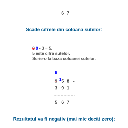
6
7
Scade cifrele din coloana sutelor:
9
8
- 3 = 5.
5 este cifra sutelor.
Scrie-o la baza coloanei sutelor.
8
1
9
8
-
5
3
9
1
5
6
7
Rezultatul va fi negativ (mai mic decât zero):