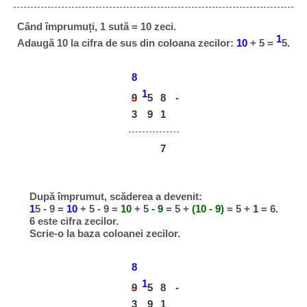
Când împrumuți, 1 sută = 10 zeci.
1
Adaugă 10 la cifra de sus din coloana zecilor:
10
+ 5 =
5.
8
1
9
8
-
5
3
9
1
7
După împrumut, scăderea a devenit:
1
5 - 9 =
10
+ 5 - 9 =
10
+ 5
- 9
= 5 +
(10 - 9)
= 5 +
1
= 6.
6 este cifra zecilor.
Scrie-o la baza coloanei zecilor.
8
1
9
8
-
5
3
9
1