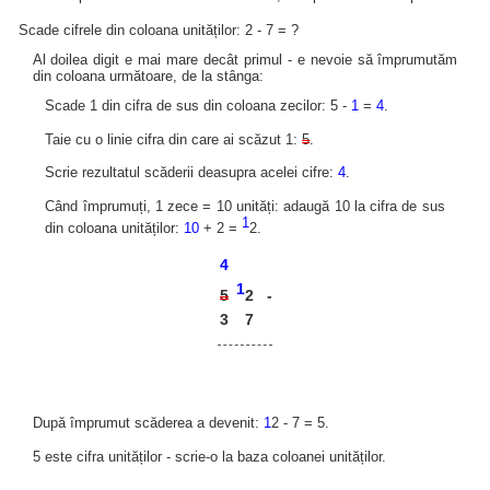
Scade cifrele din coloana unităților: 2 - 7 = ?
Al doilea digit e mai mare decât primul - e nevoie să împrumutăm
din coloana următoare, de la stânga:
Scade 1 din cifra de sus din coloana zecilor: 5 -
1
=
4
.
Taie cu o linie cifra din care ai scăzut 1:
5
.
Scrie rezultatul scăderii deasupra acelei cifre:
4
.
Când împrumuți, 1 zece = 10 unități: adaugă 10 la cifra de sus
1
din coloana unităților:
10
+ 2 =
2.
4
1
2
5
-
3
7
După împrumut scăderea a devenit:
1
2 - 7 = 5.
5 este cifra unităților - scrie-o la baza coloanei unităților.