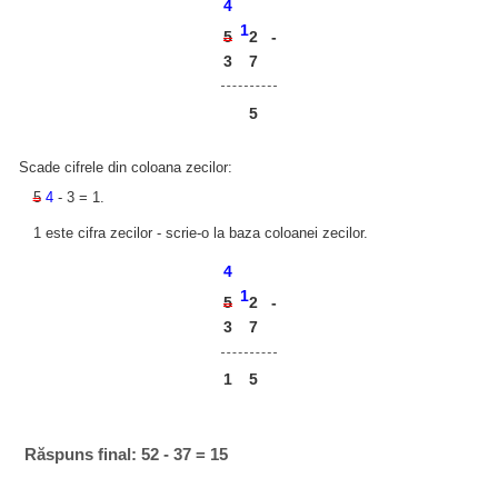
4
1
2
5
-
3
7
5
Scade cifrele din coloana zecilor:
5
4
- 3 = 1.
1 este cifra zecilor - scrie-o la baza coloanei zecilor.
4
1
2
5
-
3
7
1
5
Răspuns final: 52 - 37 = 15