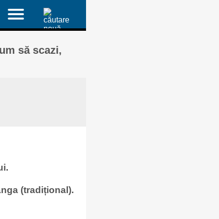
cum să scazi,
i.
ga (tradițional).