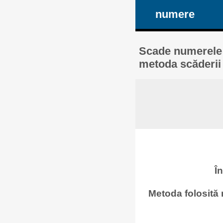
numere
Scade numerele: 
metoda scăderii 
Î
Metoda folosită 