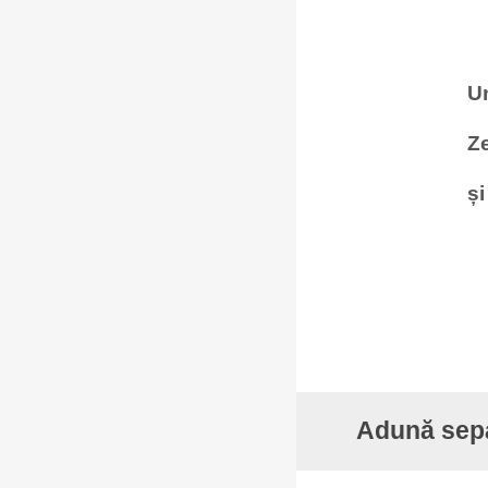
Un
Ze
și
Adună separ