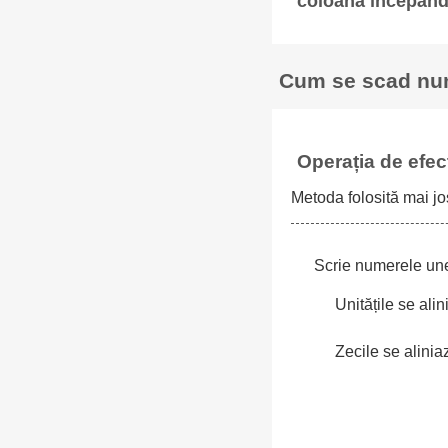
coloană începând 
Cum se scad num
Operația de efect
Metoda folosită mai jo
Scrie numerele une
Unitățile se ali
Zecile se alini