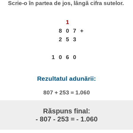
Scrie-o în partea de jos, lângă cifra sutelor.
1
8
0
7
+
2
5
3
1
0
6
0
Rezultatul adunării:
807 + 253 = 1.060
Răspuns final:
- 807 - 253 = - 1.060