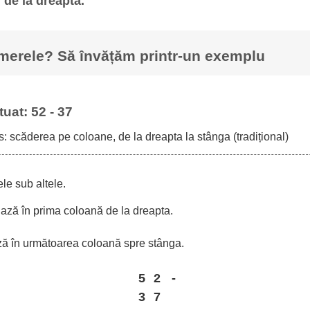
de la dreapta.
erele? Să învățăm printr-un exemplu
uat: 52 - 37
s: scăderea pe coloane, de la dreapta la stânga (tradițional)
le sub altele.
niază în prima coloană de la dreapta.
ază în următoarea coloană spre stânga.
5
2
-
3
7