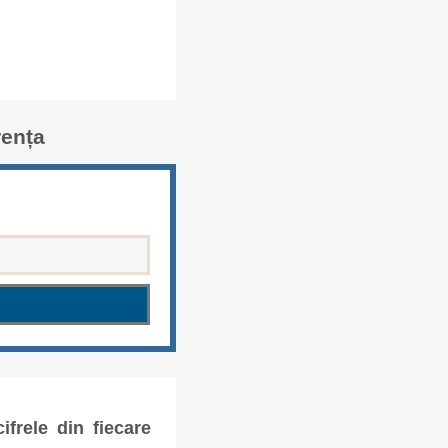
rența
frele din fiecare