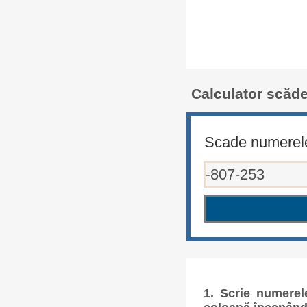
Calculator scăde
Scade numerel
1. Scrie numerel