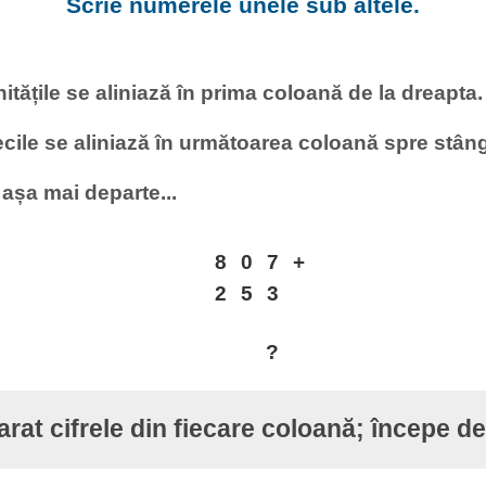
Scrie numerele unele sub altele.
itățile se aliniază în prima coloană de la dreapta.
cile se aliniază în următoarea coloană spre stân
 așa mai departe...
8
0
7
+
2
5
3
?
at cifrele din fiecare coloană; începe de