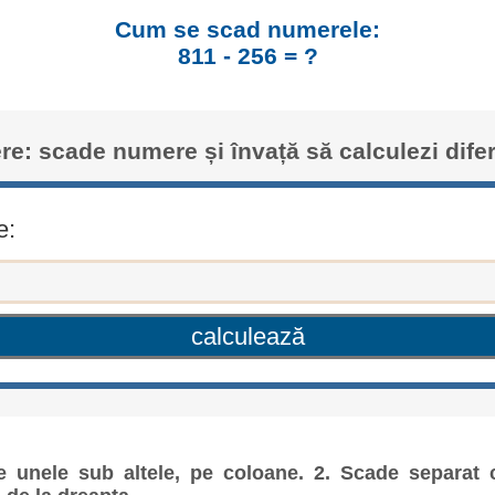
Cum se scad numerele:
811 - 256 = ?
re: scade numere și învață să calculezi dife
e:
e unele sub altele, pe coloane. 2. Scade separat ci