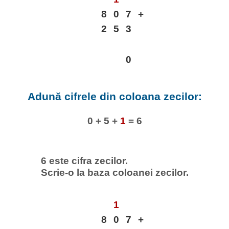
8
0
7
+
2
5
3
0
Adună cifrele din coloana zecilor:
0 + 5 +
1
= 6
6 este cifra zecilor.
Scrie-o la baza coloanei zecilor.
1
8
0
7
+