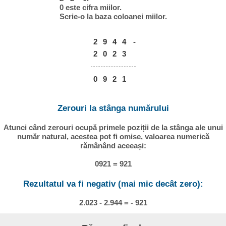
0 este cifra miilor.
Scrie-o la baza coloanei miilor.
2
9
4
4
-
2
0
2
3
0
9
2
1
Zerouri la stânga numărului
Atunci când zerouri ocupă primele poziții de la stânga ale unui
număr natural, acestea pot fi omise, valoarea numerică
rămânând aceeași:
0921 = 921
Rezultatul va fi negativ (mai mic decât zero):
2.023 - 2.944 = - 921