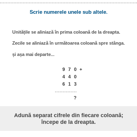
Scrie numerele unele sub altele.
Unitățile se aliniază în prima coloană de la dreapta.
Zecile se aliniază în următoarea coloană spre stânga.
și așa mai departe...
9
7
0
+
4
4
0
6
1
3
?
Adună separat cifrele din fiecare coloană;
începe de la dreapta.