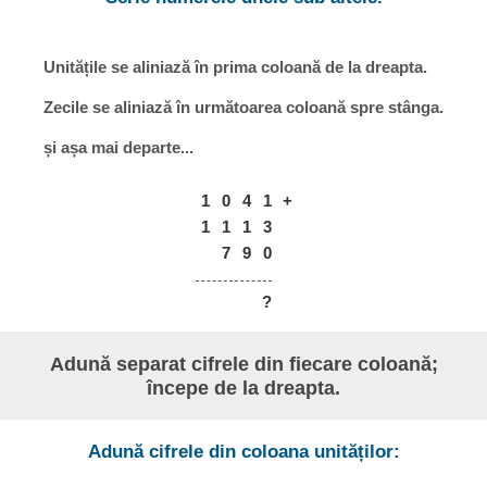
Unitățile se aliniază în prima coloană de la dreapta.
Zecile se aliniază în următoarea coloană spre stânga.
și așa mai departe...
1
0
4
1
+
1
1
1
3
7
9
0
?
Adună separat cifrele din fiecare coloană;
începe de la dreapta.
Adună cifrele din coloana unităților: