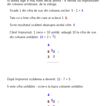
Al doilea digit e mai mare decât primul - e nevoie să împrumutăm
din coloana următoare, de la stânga:
Scade 1 din cifra de sus din coloana zecilor: 5 -
1
=
4
.
Taie cu o linie cifra din care ai scăzut 1:
5
.
Scrie rezultatul scăderii deasupra acelei cifre:
4
.
Când împrumuți, 1 zece = 10 unități: adaugă 10 la cifra de sus
1
din coloana unităților:
10
+ 2 =
2.
4
1
2
5
-
3
7
După împrumut scăderea a devenit:
1
2 - 7 = 5.
5 este cifra unităților - scrie-o la baza coloanei unităților.
4
1
2
5
-