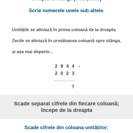
Scrie numerele unele sub altele.
Unitățile se aliniază în prima coloană de la dreapta.
Zecile se aliniază în următoarea coloană spre stânga.
și așa mai departe...
2
9
4
4
-
2
0
2
3
?
Scade separat cifrele din fiecare coloană;
începe de la dreapta
Scade cifrele din coloana unităților: