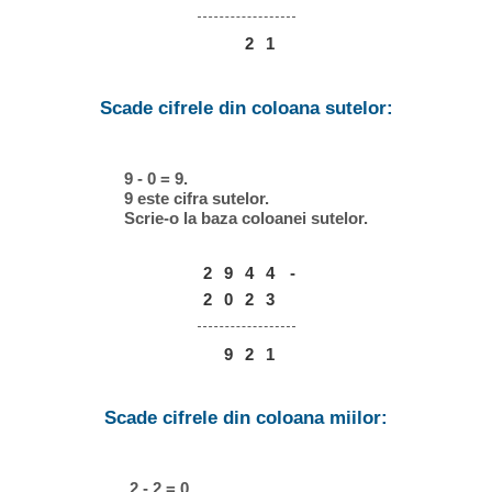
2
1
Scade cifrele din coloana sutelor:
9 - 0 = 9.
9 este cifra sutelor.
Scrie-o la baza coloanei sutelor.
2
9
4
4
-
2
0
2
3
9
2
1
Scade cifrele din coloana miilor:
2 - 2 = 0.