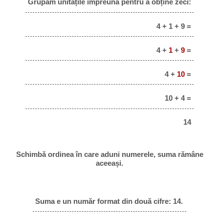
Grupăm unitățile împreună pentru a obține zeci:
4 + 1 + 9 =
4 +
1
+
9
=
4 +
10
=
10 + 4 =
14
Schimbă ordinea în care aduni numerele, suma rămâne
aceeași.
Suma e un număr format din două cifre: 14.