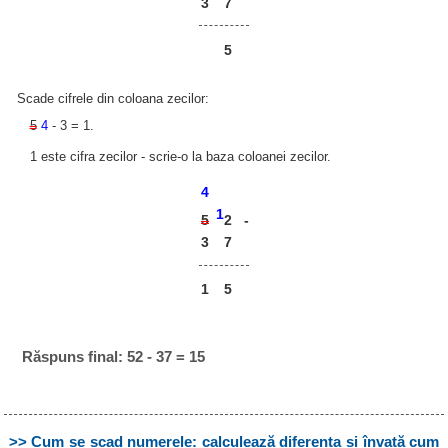
3
7
5
Scade cifrele din coloana zecilor:
5
4
- 3 = 1.
1 este cifra zecilor - scrie-o la baza coloanei zecilor.
4
1
2
5
-
3
7
1
5
Răspuns final: 52 - 37 = 15
>> Cum se scad numerele: calculează diferența și învață cum