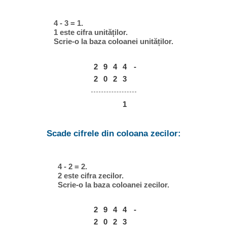
4 - 3 = 1.
1 este cifra unităților.
Scrie-o la baza coloanei unităților.
2
9
4
4
-
2
0
2
3
1
Scade cifrele din coloana zecilor:
4 - 2 = 2.
2 este cifra zecilor.
Scrie-o la baza coloanei zecilor.
2
9
4
4
-
2
0
2
3