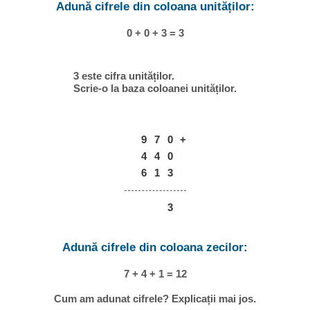
Adună cifrele din coloana unităților:
0 + 0 + 3 = 3
3 este cifra unităților.
Scrie-o la baza coloanei unităților.
9
7
0
+
4
4
0
6
1
3
3
Adună cifrele din coloana zecilor:
7 + 4 + 1 = 12
Cum am adunat cifrele? Explicații mai jos.