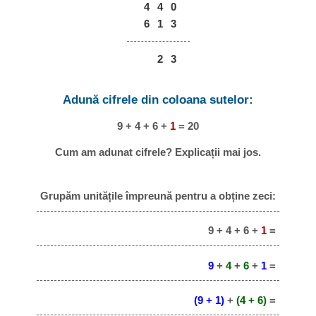
4
4
0
6
1
3
2
3
Adună cifrele din coloana sutelor:
9 + 4 + 6 +
1
= 20
Cum am adunat cifrele? Explicații mai jos.
Grupăm unitățile împreună pentru a obține zeci:
9 + 4 + 6 +
1
=
9
+
4
+
6
+
1
=
(9 + 1)
+
(4 + 6)
=