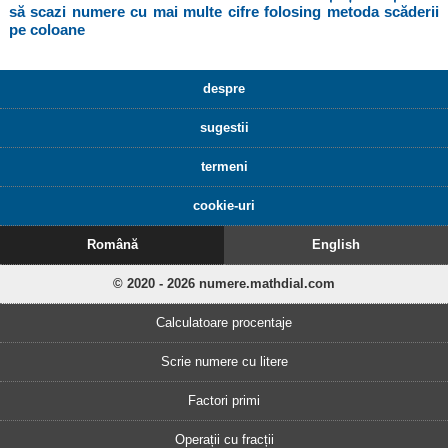
să scazi numere cu mai multe cifre folosing metoda scăderii
pe coloane
despre
sugestii
termeni
cookie-uri
Română
English
© 2020 - 2026 numere.mathdial.com
Calculatoare procentaje
Scrie numere cu litere
Factori primi
Operații cu fracții