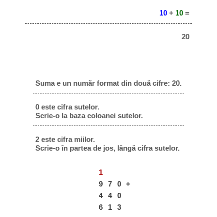
10
+
10
=
20
Suma e un număr format din două cifre: 20.
0 este cifra sutelor.
Scrie-o la baza coloanei sutelor.
2 este cifra miilor.
Scrie-o în partea de jos, lângă cifra sutelor.
1
9
7
0
+
4
4
0
6
1
3