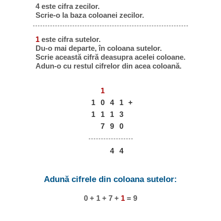
4 este cifra zecilor.
Scrie-o la baza coloanei zecilor.
1
este cifra sutelor.
Du-o mai departe, în coloana sutelor.
Scrie această cifră deasupra acelei coloane.
Adun-o cu restul cifrelor din acea coloană.
1
1
0
4
1
+
1
1
1
3
7
9
0
4
4
Adună cifrele din coloana sutelor:
0 + 1 + 7 +
1
= 9