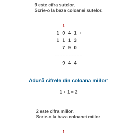
9 este cifra sutelor.
Scrie-o la baza coloanei sutelor.
1
1
0
4
1
+
1
1
1
3
7
9
0
9
4
4
Adună cifrele din coloana miilor:
1 + 1 = 2
2 este cifra miilor.
Scrie-o la baza coloanei miilor.
1