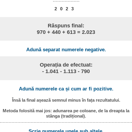
2
0
2
3
Răspuns final:
970 + 440 + 613 = 2.023
Adună separat numerele negative.
Operația de efectuat:
- 1.041 - 1.113 - 790
Adună numerele ca și cum ar fi pozitive.
Însă la final așează semnul minus în fața rezultatului.
Metoda folosită mai jos: adunarea pe coloane, de la dreapta la
stânga (tradițional).
Scrie numerele unele sub altele.