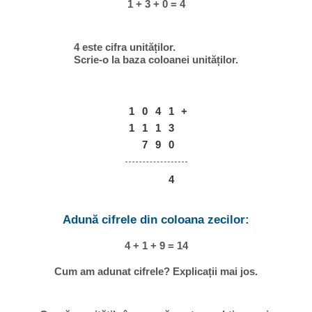
1 + 3 + 0 = 4
4 este cifra unităților.
Scrie-o la baza coloanei unităților.
1
0
4
1
+
1
1
1
3
7
9
0
4
Adună cifrele din coloana zecilor:
4 + 1 + 9 = 14
Cum am adunat cifrele? Explicații mai jos.