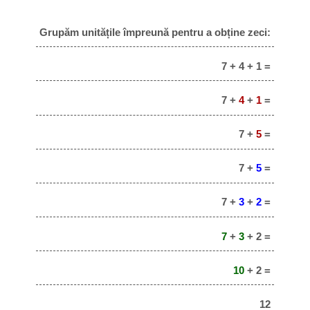
Grupăm unitățile împreună pentru a obține zeci:
7 + 4 + 1 =
7 +
4
+
1
=
7 +
5
=
7 +
5
=
7 +
3
+
2
=
7
+
3
+ 2 =
10
+ 2 =
12