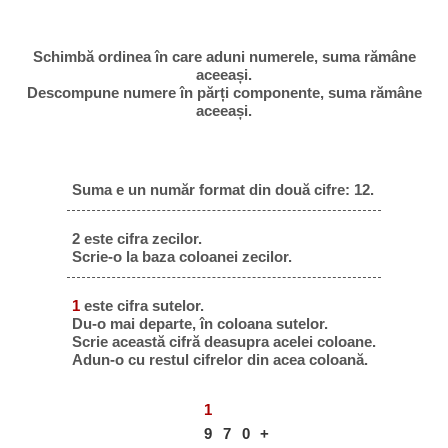
Schimbă ordinea în care aduni numerele, suma rămâne
aceeași.
Descompune numere în părți componente, suma rămâne
aceeași.
Suma e un număr format din două cifre: 12.
2 este cifra zecilor.
Scrie-o la baza coloanei zecilor.
1
este cifra sutelor.
Du-o mai departe, în coloana sutelor.
Scrie această cifră deasupra acelei coloane.
Adun-o cu restul cifrelor din acea coloană.
1
9
7
0
+