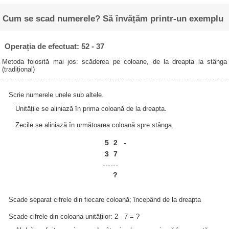
Cum se scad numerele? Să învățăm printr-un exemplu
Operația de efectuat: 52 - 37
Metoda folosită mai jos: scăderea pe coloane, de la dreapta la stânga
(tradițional)
Scrie numerele unele sub altele.
Unitățile se aliniază în prima coloană de la dreapta.
Zecile se aliniază în următoarea coloană spre stânga.
5
2
-
3
7
?
Scade separat cifrele din fiecare coloană; începând de la dreapta
Scade cifrele din coloana unităților: 2 - 7 = ?