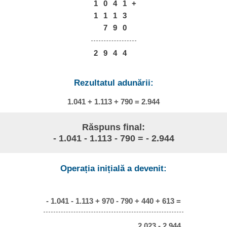
1
0
4
1
+
1
1
1
3
7
9
0
2
9
4
4
Rezultatul adunării:
1.041 + 1.113 + 790 = 2.944
Răspuns final:
- 1.041 - 1.113 - 790 = - 2.944
Operația inițială a devenit:
- 1.041 - 1.113 + 970 - 790 + 440 + 613 =
2.023 - 2.944