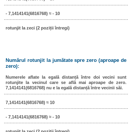
- 7,1414141(6816768) ≈ - 10
rotunjit la zeci (2 poziții întregi)
Numărul rotunjit la jumătate spre zero (aproape de
zero):
Numerele aflate la egală distanță între doi vecini sunt
rotunjite la vecinul care se află mai aproape de zero.
7,1414141(6816768) nu e la egală distanță între vecinii săi.
7,1414141(6816768) ≈ 10
- 7,1414141(6816768) ≈ - 10
rotunjit la zeci (2 poziții întregi)