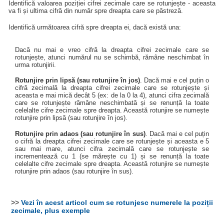
Identifică valoarea poziției cifrei zecimale care se rotunjește - aceasta
va fi și ultima cifră din număr spre dreapta care se păstreză.
Identifică următoarea cifră spre dreapta ei, dacă există una:
Dacă nu mai e vreo cifră la dreapta cifrei zecimale care se
rotunjește, atunci numărul nu se schimbă, rămâne neschimbat în
urma rotunjirii.
Rotunjire prin lipsă (sau rotunjire în jos)
. Dacă mai e cel puțin o
cifră zecimală la dreapta cifrei zecimale care se rotunjește și
aceasta e mai mică decât 5 (ex: de la 0 la 4), atunci cifra zecimală
care se rotunjește rămâne neschimbată și se renunță la toate
celelalte cifre zecimale spre dreapta. Această rotunjire se numește
rotunjire prin lipsă (sau rotunjire în jos).
Rotunjire prin adaos (sau rotunjire în sus)
. Dacă mai e cel puțin
o cifră la dreapta cifrei zecimale care se rotunjește și aceasta e 5
sau mai mare, atunci cifra zecimală care se rotunjește se
incrementează cu 1 (se mărește cu 1) și se renunță la toate
celelalte cifre zecimale spre dreapta. Această rotunjire se numește
rotunjire prin adaos (sau rotunjire în sus).
>>
Vezi în acest articol cum se rotunjesc numerele la poziții
zecimale, plus exemple