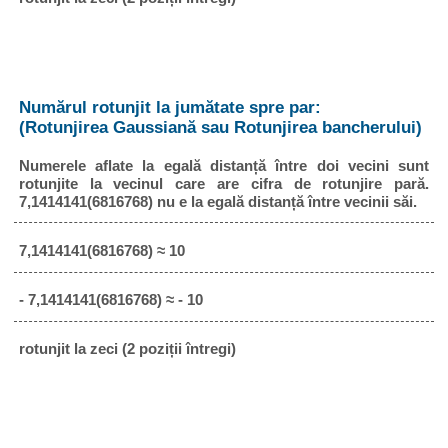
Numărul rotunjit la jumătate spre par:
(Rotunjirea Gaussiană sau Rotunjirea bancherului)
Numerele aflate la egală distanță între doi vecini sunt
rotunjite la vecinul care are cifra de rotunjire pară.
7,1414141(6816768) nu e la egală distanță între vecinii săi.
7,1414141(6816768) ≈ 10
- 7,1414141(6816768) ≈ - 10
rotunjit la zeci (2 poziții întregi)