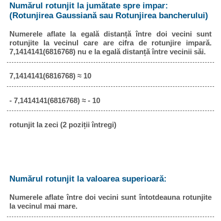
Numărul rotunjit la jumătate spre impar:
(Rotunjirea Gaussiană sau Rotunjirea bancherului)
Numerele aflate la egală distanță între doi vecini sunt
rotunjite la vecinul care are cifra de rotunjire impară.
7,1414141(6816768) nu e la egală distanță între vecinii săi.
7,1414141(6816768) ≈ 10
- 7,1414141(6816768) ≈ - 10
rotunjit la zeci (2 poziții întregi)
Numărul rotunjit la valoarea superioară:
Numerele aflate între doi vecini sunt întotdeauna rotunjite
la vecinul mai mare.