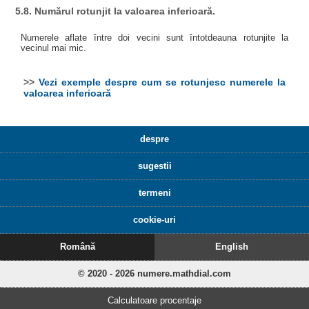
5.8. Numărul rotunjit la valoarea inferioară.
Numerele aflate între doi vecini sunt întotdeauna rotunjite la
vecinul mai mic.
>>
Vezi exemple despre cum se rotunjesc numerele la
valoarea inferioară
despre
sugestii
termeni
cookie-uri
Română
English
© 2020 - 2026 numere.mathdial.com
Calculatoare procentaje