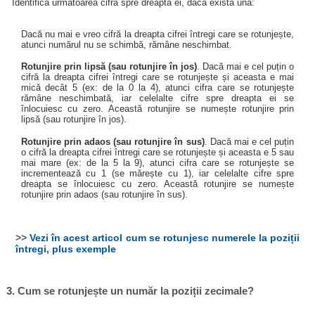
Identifică următoarea cifră spre dreapta ei, dacă există una:
Dacă nu mai e vreo cifră la dreapta cifrei întregi care se rotunjește,
atunci numărul nu se schimbă, rămâne neschimbat.
Rotunjire prin lipsă (sau rotunjire în jos)
. Dacă mai e cel puțin o
cifră la dreapta cifrei întregi care se rotunjește și aceasta e mai
mică decât 5 (ex: de la 0 la 4), atunci cifra care se rotunjește
rămâne neschimbată, iar celelalte cifre spre dreapta ei se
înlocuiesc cu zero. Această rotunjire se numește rotunjire prin
lipsă (sau rotunjire în jos).
Rotunjire prin adaos (sau rotunjire în sus)
. Dacă mai e cel puțin
o cifră la dreapta cifrei întregi care se rotunjește și aceasta e 5 sau
mai mare (ex: de la 5 la 9), atunci cifra care se rotunjește se
incrementează cu 1 (se mărește cu 1), iar celelalte cifre spre
dreapta se înlocuiesc cu zero. Această rotunjire se numește
rotunjire prin adaos (sau rotunjire în sus).
>>
Vezi în acest articol cum se rotunjesc numerele la poziții
întregi, plus exemple
3. Cum se rotunjește un număr la poziții zecimale?