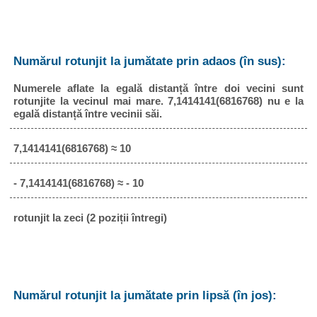
Numărul rotunjit la jumătate prin adaos (în sus):
Numerele aflate la egală distanță între doi vecini sunt
rotunjite la vecinul mai mare. 7,1414141(6816768) nu e la
egală distanță între vecinii săi.
7,1414141(6816768) ≈ 10
- 7,1414141(6816768) ≈ - 10
rotunjit la zeci (2 poziții întregi)
Numărul rotunjit la jumătate prin lipsă (în jos):