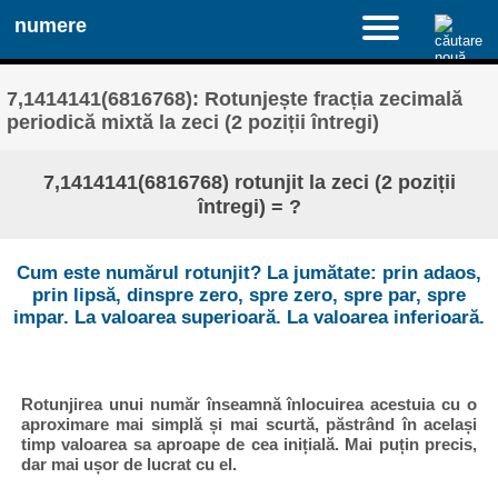
numere
7,1414141(6816768): Rotunjește fracția zecimală
periodică mixtă la zeci (2 poziții întregi)
7,1414141(6816768) rotunjit la zeci (2 poziții
întregi) = ?
Cum este numărul rotunjit? La jumătate: prin adaos,
prin lipsă, dinspre zero, spre zero, spre par, spre
impar. La valoarea superioară. La valoarea inferioară.
Rotunjirea unui număr înseamnă înlocuirea acestuia cu o
aproximare mai simplă și mai scurtă, păstrând în același
timp valoarea sa aproape de cea inițială. Mai puțin precis,
dar mai ușor de lucrat cu el.