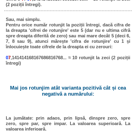
(2 poziții întregi).
Sau, mai simplu.
Pentru orice număr rotunjit la poziții întregi, dacă cifra de
la dreapta 'cifrei de rotunjire' este 5 (dar nu e ultima cifră
spre dreapta diferită de zero) sau mai mare decât 5 (deci 6,
7, 8 sau 9), atunci mărește 'cifra de rotunjire' cu 1 și
înlocuiește toate cifrele de la dreapta ei cu zerouri:
0
7
,141414168167686816768... ≈ 10 rotunjit la zeci (2 poziții
întregi)
Mai jos rotunjim atât varianta pozitivă cât și cea
negativă a numărului:
La jumătate: prin adaos, prin lipsă, dinspre zero, spre
zero, spre par, spre impar. La valoarea superioară. La
valoarea inferioară.