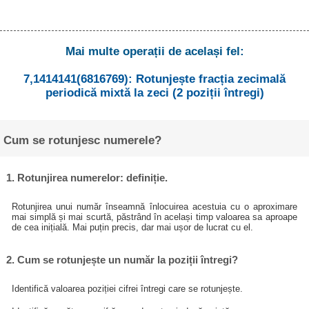
Mai multe operații de același fel:
7,1414141(6816769): Rotunjește fracția zecimală
periodică mixtă la zeci (2 poziții întregi)
Cum se rotunjesc numerele?
1. Rotunjirea numerelor: definiție.
Rotunjirea unui număr înseamnă înlocuirea acestuia cu o aproximare
mai simplă și mai scurtă, păstrând în același timp valoarea sa aproape
de cea inițială. Mai puțin precis, dar mai ușor de lucrat cu el.
2. Cum se rotunjește un număr la poziții întregi?
Identifică valoarea poziției cifrei întregi care se rotunjește.