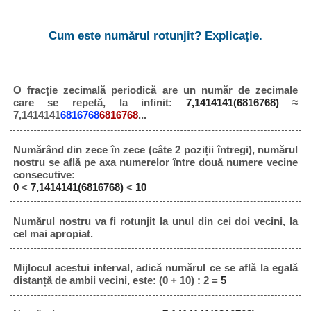
Cum este numărul rotunjit? Explicație.
O fracție zecimală periodică are un număr de zecimale
care se repetă, la infinit:
7,1414141(6816768)
≈
7,1414141
6816768
6816768
...
Numărând din zece în zece (câte 2 poziții întregi), numărul
nostru se află pe axa numerelor între două numere vecine
consecutive:
0
<
7,1414141(6816768)
<
10
Numărul nostru va fi rotunjit la unul din cei doi vecini, la
cel mai apropiat.
Mijlocul acestui interval, adică numărul ce se află la egală
distanță de ambii vecini, este: (0 + 10) : 2 =
5