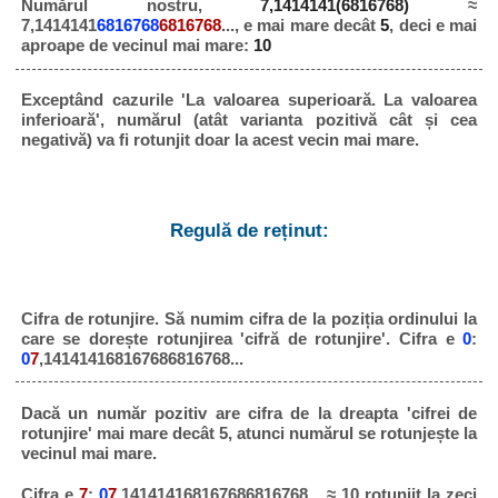
Numărul nostru,
7,1414141(6816768)
≈
7,1414141
6816768
6816768
..., e mai mare decât
5
, deci e mai
aproape de vecinul mai mare:
10
Exceptând cazurile 'La valoarea superioară. La valoarea
inferioară', numărul (atât varianta pozitivă cât și cea
negativă) va fi rotunjit doar la acest vecin mai mare.
Regulă de reținut:
Cifra de rotunjire. Să numim cifra de la poziția ordinului la
care se dorește rotunjirea 'cifră de rotunjire'. Cifra e
0
:
0
7
,141414168167686816768...
Dacă un număr pozitiv are cifra de la dreapta 'cifrei de
rotunjire' mai mare decât 5, atunci numărul se rotunjește la
vecinul mai mare.
Cifra e
7
:
0
7
,141414168167686816768... ≈ 10 rotunjit la zeci