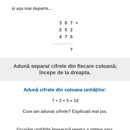
și așa mai departe...
3
0
7
+
2
5
2
4
7
5
?
Adună separat cifrele din fiecare coloană;
începe de la dreapta.
Adună cifrele din coloana unităților:
7 + 2 + 5 = 14
Cum am adunat cifrele? Explicații mai jos.
Grupăm unitățile împreună pentru a obține zeci: