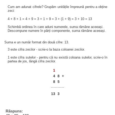
Cum am adunat cifrele? Grupăm unitățile împreună pentru a obține
zeci:
4 + 8 + 1 = 4 + 9 = 3 + 1 + 9 = 3 + (1 + 9) = 3 + 10 = 13
Schimbă ordinea în care aduni numerele, suma rămâne aceeași.
Descompune numere în părți componente, suma rămâne aceeași.
Suma e un număr format din două cifre: 13.
3 este cifra zecilor - scrie-o la baza coloanei zecilor.
1 este cifra sutelor - pentru că nu există coloana sutelor, scrie-o în
partea de jos, lângă cifra zecilor.
1
4
8
+
8
5
13
3
Răspuns: