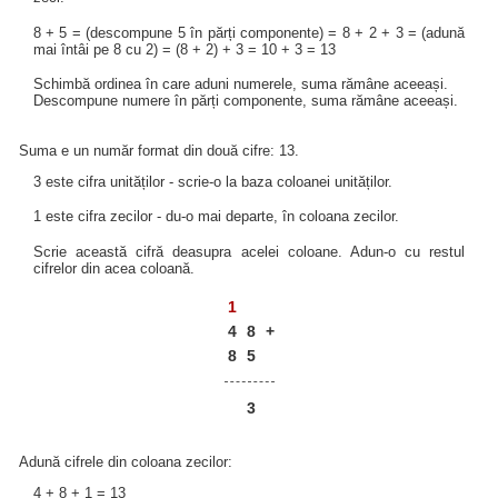
8 + 5 = (descompune 5 în părți componente) = 8 + 2 + 3 = (adună
mai întâi pe 8 cu 2) = (8 + 2) + 3 = 10 + 3 = 13
Schimbă ordinea în care aduni numerele, suma rămâne aceeași.
Descompune numere în părți componente, suma rămâne aceeași.
Suma e un număr format din două cifre: 13.
3 este cifra unităților - scrie-o la baza coloanei unităților.
1 este cifra zecilor - du-o mai departe, în coloana zecilor.
Scrie această cifră deasupra acelei coloane. Adun-o cu restul
cifrelor din acea coloană.
1
4
8
+
8
5
3
Adună cifrele din coloana zecilor:
4 + 8 + 1 = 13