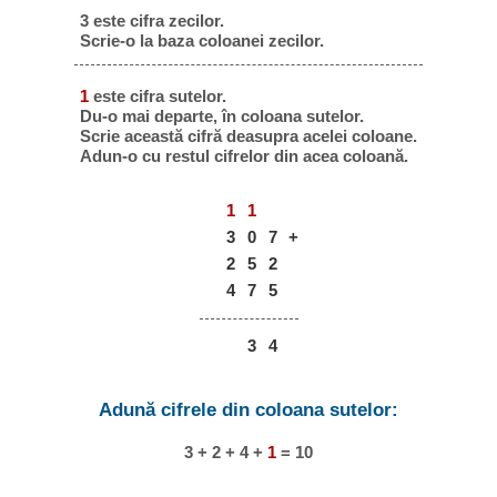
3 este cifra zecilor.
Scrie-o la baza coloanei zecilor.
1
este cifra sutelor.
Du-o mai departe, în coloana sutelor.
Scrie această cifră deasupra acelei coloane.
Adun-o cu restul cifrelor din acea coloană.
1
1
3
0
7
+
2
5
2
4
7
5
3
4
Adună cifrele din coloana sutelor:
3 + 2 + 4 +
1
= 10