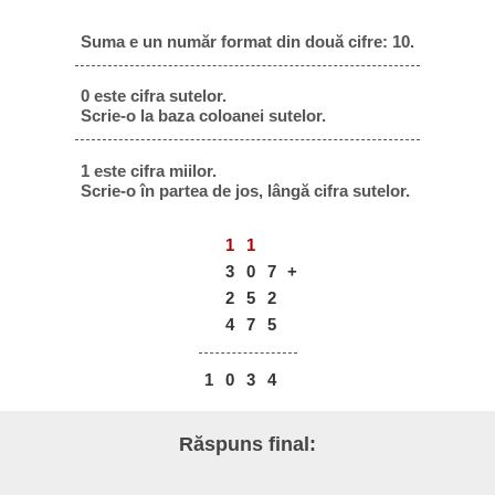
Suma e un număr format din două cifre: 10.
0 este cifra sutelor.
Scrie-o la baza coloanei sutelor.
1 este cifra miilor.
Scrie-o în partea de jos, lângă cifra sutelor.
1
1
3
0
7
+
2
5
2
4
7
5
1
0
3
4
Răspuns final: