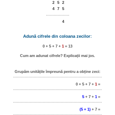
2
5
2
4
7
5
4
Adună cifrele din coloana zecilor:
0 + 5 + 7 +
1
= 13
Cum am adunat cifrele? Explicații mai jos.
Grupăm unitățile împreună pentru a obține zeci:
0 + 5 + 7 +
1
=
5
+ 7 +
1
=
(5 + 1)
+ 7 =