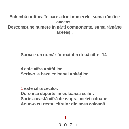
Schimbă ordinea în care aduni numerele, suma rămâne
aceeași.
Descompune numere în părți componente, suma rămâne
aceeași.
Suma e un număr format din două cifre: 14.
4 este cifra unităților.
Scrie-o la baza coloanei unităților.
1
este cifra zecilor.
Du-o mai departe, în coloana zecilor.
Scrie această cifră deasupra acelei coloane.
Adun-o cu restul cifrelor din acea coloană.
1
3
0
7
+