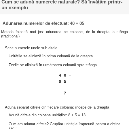
Cum se adună numerele naturale? Să învățăm printr-
un exemplu
Adunarea numerelor de efectuat: 48 + 85
Metoda folosită mai jos: adunarea pe coloane, de la dreapta la stânga
(tradițional)
Scrie numerele unele sub altele.
Unitățile se aliniază în prima coloană de la dreapta.
Zecile se aliniază în următoarea coloană spre stânga.
4
8
+
8
5
?
Adună separat cifrele din fiecare coloană; începe de la dreapta
Adună cifrele din coloana unităților: 8 + 5 = 13
Cum am adunat cifrele? Grupăm unitățile împreună pentru a obține
zeci: