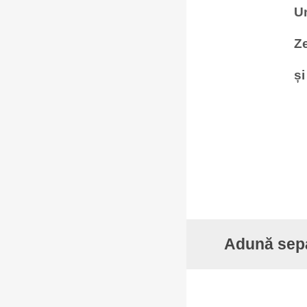
Un
Ze
și
Adună separ