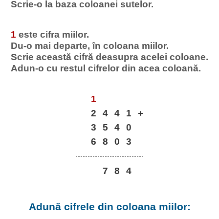
Scrie-o la baza coloanei sutelor.
1
este cifra miilor.
Du-o mai departe, în coloana miilor.
Scrie această cifră deasupra acelei coloane.
Adun-o cu restul cifrelor din acea coloană.
1
2
4
4
1
+
3
5
4
0
6
8
0
3
7
8
4
Adună cifrele din coloana miilor: