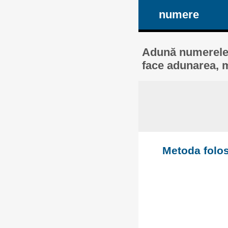
numere
Adună numerele:
face adunarea, m
Metoda folos