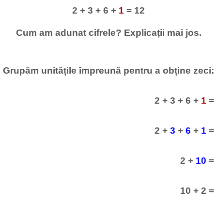
2 + 3 + 6 +
1
= 12
Cum am adunat cifrele? Explicații mai jos.
Grupăm unitățile împreună pentru a obține zeci:
2 + 3 + 6 +
1
=
2 +
3
+
6
+
1
=
2 +
10
=
10 + 2 =