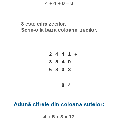
4 + 4 + 0 = 8
8 este cifra zecilor.
Scrie-o la baza coloanei zecilor.
2
4
4
1
+
3
5
4
0
6
8
0
3
8
4
Adună cifrele din coloana sutelor:
4 + 5 + 8 = 17