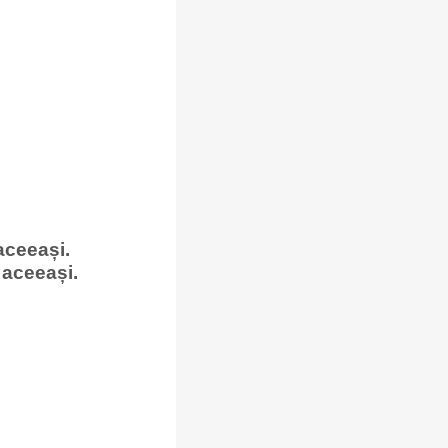
aceeași.
aceeași.