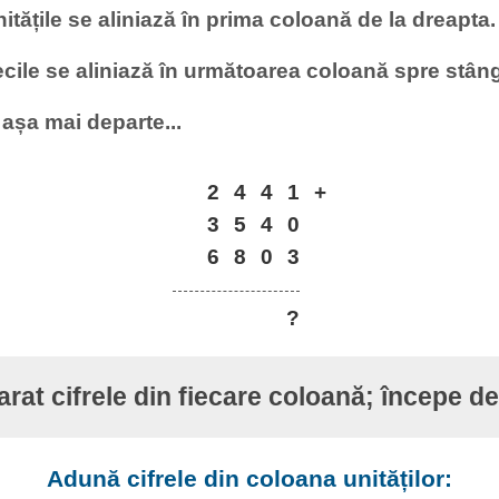
itățile se aliniază în prima coloană de la dreapta.
cile se aliniază în următoarea coloană spre stân
 așa mai departe...
2
4
4
1
+
3
5
4
0
6
8
0
3
?
at cifrele din fiecare coloană; începe de
Adună cifrele din coloana unităților: