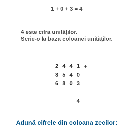
1 + 0 + 3 = 4
4 este cifra unităților.
Scrie-o la baza coloanei unităților.
2
4
4
1
+
3
5
4
0
6
8
0
3
4
Adună cifrele din coloana zecilor: